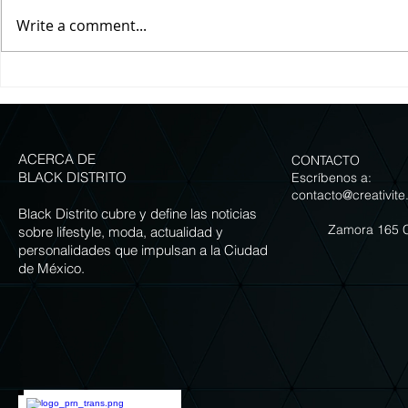
Write a comment...
Grupo Carolo presenta siete
LA GUIA IMPER
versiones de Chiles en Nogada
COMER LOS ME
para celebrar la temporada
NOGADA DE LA
ACERCA DE
CONTACTO
BLACK DISTRITO
Escríbenos a:
contacto@creativite
Black Distrito cubre y define las noticias
Zamora 165 
sobre lifestyle, moda, actualidad y
personalidades que impulsan a la Ciudad
de México.