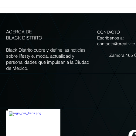
Grupo Carolo presenta siete
LA GUIA IMPER
versiones de Chiles en Nogada
COMER LOS ME
para celebrar la temporada
NOGADA DE LA
ACERCA DE
CONTACTO
BLACK DISTRITO
Escríbenos a:
contacto@creativite
Black Distrito cubre y define las noticias
Zamora 165 
sobre lifestyle, moda, actualidad y
personalidades que impulsan a la Ciudad
de México.