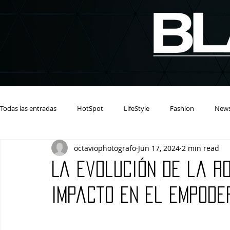
Todas las entradas
HotSpot
LifeStyle
Fashion
New
octaviophotografo
Jun 17, 2024
2 min read
La evolución de la r
Impacto en el empode