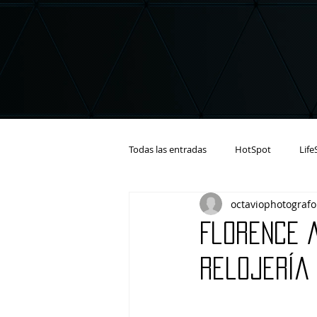
Todas las entradas
HotSpot
Life
octaviophotografo
Florence 
relojería 