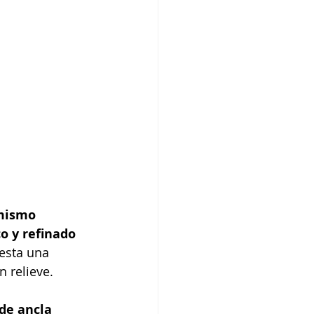
 mismo 
co y refinado 
esta una 
n relieve.
de ancla 