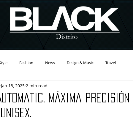
Style
Fashion
News
Design & Music
Travel
Jan 18, 2025
2 min read
Automatic, máxima precisión
UNISEX.