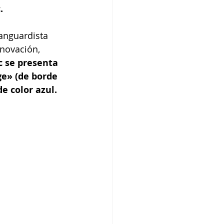
.
anguardista 
nnovación, 
c se presenta 
ge» (de borde 
e color azul.