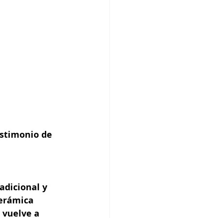
estimonio de 
adicional y 
cerámica
 vuelve a 