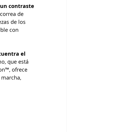
 un contraste 
correa de 
zas de los 
ble con 
cuentra el 
o, que está 
on™, ofrece 
 marcha, 