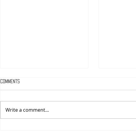
Comments
Write a comment...
Grupo Carolo presenta siete
LA GUIA IMPER
versiones de Chiles en Nogada
COMER LOS ME