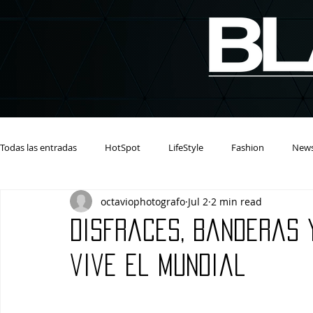
Todas las entradas
HotSpot
LifeStyle
Fashion
New
octaviophotografo
Jul 2
2 min read
Disfraces, banderas y
vive el Mundial