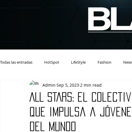
Todas las entradas
HotSpot
LifeStyle
Fashion
New
Admin
Sep 5, 2023
2 min read
ALL STARS: el colecti
que impulsa a jóven
del mundo