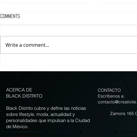
Comments
Write a comment...
Grupo Carolo presenta siete
LA GUIA IMPER
versiones de Chiles en Nogada
COMER LOS ME
para celebrar la temporada
NOGADA DE LA
ACERCA DE
CONTACTO
BLACK DISTRITO
Escríbenos a:
contacto@creativite
Black Distrito cubre y define las noticias
Zamora 165 
sobre lifestyle, moda, actualidad y
personalidades que impulsan a la Ciudad
de México.