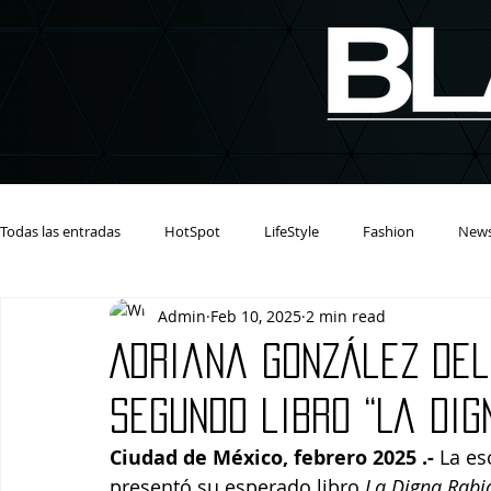
Todas las entradas
HotSpot
LifeStyle
Fashion
New
Admin
Feb 10, 2025
2 min read
Adriana González del
segundo libro “La Dig
Ciudad de México, febrero 2025 .- 
La es
presentó su esperado libro 
La Digna Rabi