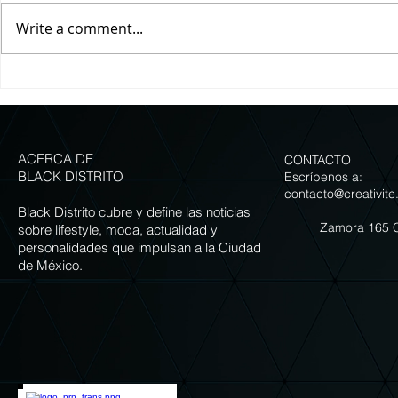
Write a comment...
Grupo Carolo presenta siete
LA GUIA IMPER
versiones de Chiles en Nogada
COMER LOS ME
para celebrar la temporada
NOGADA DE LA
ACERCA DE
CONTACTO
BLACK DISTRITO
Escríbenos a:
contacto@creativite
Black Distrito cubre y define las noticias
Zamora 165 
sobre lifestyle, moda, actualidad y
personalidades que impulsan a la Ciudad
de México.